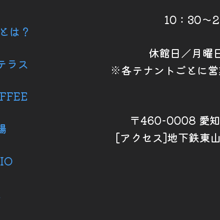
10：30～
6とは？
休館日／月曜
テラス
※各テナントごとに営
FFEE
〒460-0008 
場
[アクセス]地下鉄東
IO
ス