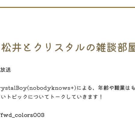
TS 〜松井とクリスタルの雑談部
開放送
stalBoy(nobodyknows+)による、年齢や職
広いトピックについてトークしていきます！
/fwd_colors003