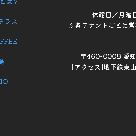
6とは？
休館日／月曜
テラス
※各テナントごとに営
FFEE
〒460-0008 
場
[アクセス]地下鉄東
IO
ス