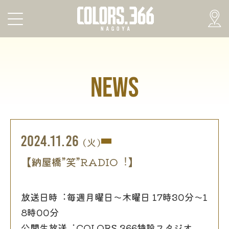
NEWS
2024.11.26
(火)
【納屋橋”笑”RADIO︕】
放送⽇時︓毎週⽉曜⽇〜⽊曜⽇ 17時30分〜1
8時00分
公開⽣放送︓COLORS.366特設スタジオ