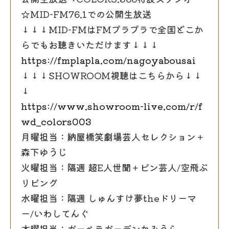
☆MID-FM76.1での公開生放送
↓↓↓MID-FMはFMプラプラで全国どこか
らでもお聴きいただけます↓↓↓
https://fmplapla.com/nagoyabousai
↓↓↓SHOWROOM視聴はこちらから↓↓
↓
https://www.showroom-live.com/r/f
wd_colors003
月曜担当：納屋橋笑劇場芸人セレクション＋
森下ゆうじ
火曜担当：隔週 超E人世聞＋ピン芸人/空飛ぶ
リビング
水曜担当：隔週 しゅんすけ夢theドリーマ
ー/いわしてんぐ
木曜担当：ガーベラガーデンかみうら