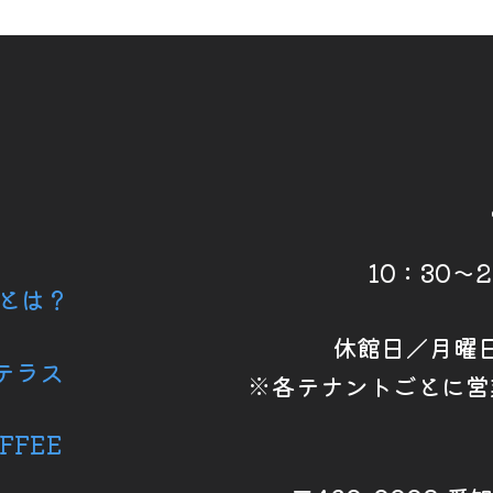
10：30～
6とは？
休館日／月曜
テラス
※各テナントごとに営
FFEE