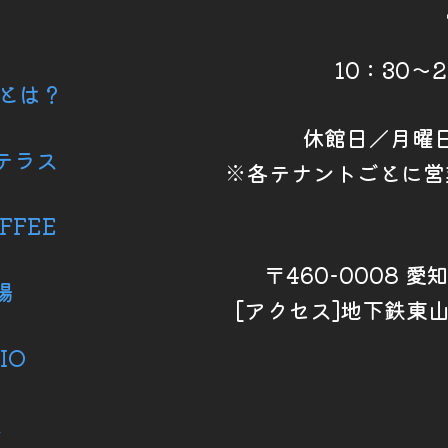
10：30～
6とは？
休館日／月曜
テラス
※各テナントごとに営
FFEE
〒460-0008 
場
[アクセス]地下鉄東
IO
ス