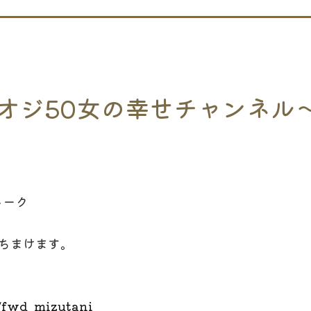
NA 寅オジ50女の幸せチャンネ
トーク
ちまけます。
/fwd_mizutani