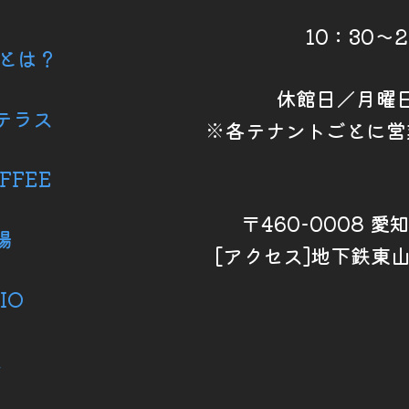
10：30～
6とは？
休館日／月曜
テラス
※各テナントごとに営
FFEE
〒460-0008 
場
[アクセス]地下鉄東
IO
ス