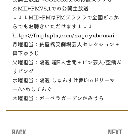
☆MID-FM76.1での公開生放送
↓↓↓MID-FMはFMプラプラで全国どこか
らでもお聴きいただけます↓↓↓
https://fmplapla.com/nagoyabousai
月曜担当：納屋橋笑劇場芸人セレクション＋
森下ゆうじ
火曜担当：隔週 超E人世聞＋ピン芸人/空飛ぶ
リビング
水曜担当：隔週 しゅんすけ夢theドリーマ
ー/いわしてんぐ
木曜担当：ガーベラガーデンかみうら
BACK
NEXT