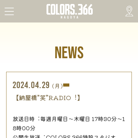
NEWS
2024.04.29
(月)
【納屋橋”笑”RADIO︕】
放送⽇時︓毎週⽉曜⽇〜⽊曜⽇ 17時30分〜1
8時00分
公開⽣放送︓COLORS.366特設スタジオ