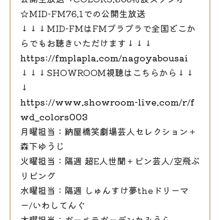
☆MID-FM76.1での公開生放送
↓↓↓MID-FMはFMプラプラで全国どこか
らでもお聴きいただけます↓↓↓
https://fmplapla.com/nagoyabousai
↓↓↓SHOWROOM視聴はこちらから↓↓
↓
https://www.showroom-live.com/r/f
wd_colors003
月曜担当：納屋橋笑劇場芸人セレクション＋
森下ゆうじ
火曜担当：隔週 超E人世聞＋ピン芸人/空飛ぶ
リビング
水曜担当：隔週 しゅんすけ夢theドリーマ
ー/いわしてんぐ
木曜担当：ガーベラガーデンかみうら