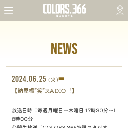
NEWS
2024.06.25
(火)
【納屋橋”笑”RADIO︕】
放送⽇時︓毎週⽉曜⽇〜⽊曜⽇ 17時30分〜1
8時00分
公開⽣放送︓COLORS.366特設スタジオ