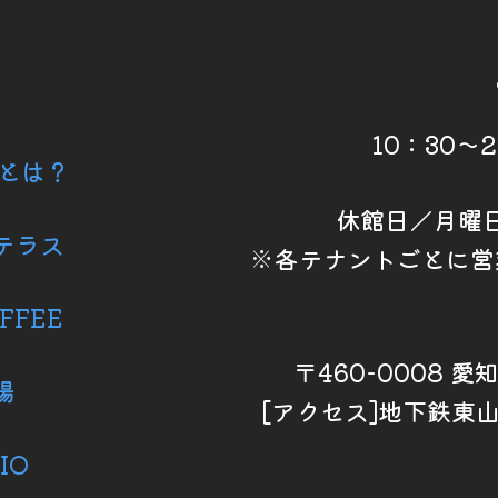
10：30～
6とは？
休館日／月曜
テラス
※各テナントごとに営
FFEE
〒460-0008 
場
[アクセス]地下鉄東
IO