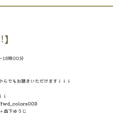
︕】
18時00分
こからでもお聴きいただけます↓↓↓
↓↓
/fwd_colors003
＋森下ゆうじ