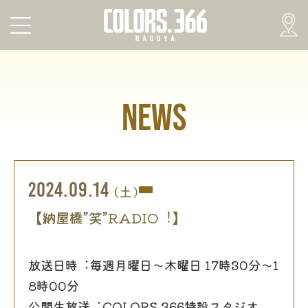
NEWS
2024.09.14
(土)
【納屋橋”笑”RADIO︕】
放送⽇時︓毎週⽉曜⽇〜⽊曜⽇ 17時30分〜1
8時00分
公開⽣放送︓COLORS.366特設スタジオ