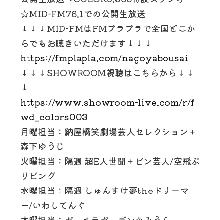
☆MID-FM76.1での公開生放送
↓↓↓MID-FMはFMプラプラで全国どこか
らでもお聴きいただけます↓↓↓
https://fmplapla.com/nagoyabousai
↓↓↓SHOWROOM視聴はこちらから↓↓
↓
https://www.showroom-live.com/r/f
wd_colors003
月曜担当：納屋橋笑劇場芸人セレクション＋
森下ゆうじ
火曜担当：隔週 超E人世聞＋ピン芸人/空飛ぶ
リビング
水曜担当：隔週 しゅんすけ夢theドリーマ
ー/いわしてんぐ
木曜担当：ガーベラガーデンかみうら