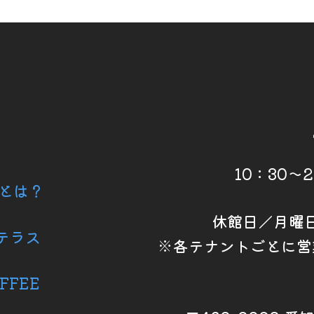
10：30～
6とは？
休館日／月曜
テラス
※各テナントごとに営
FFEE