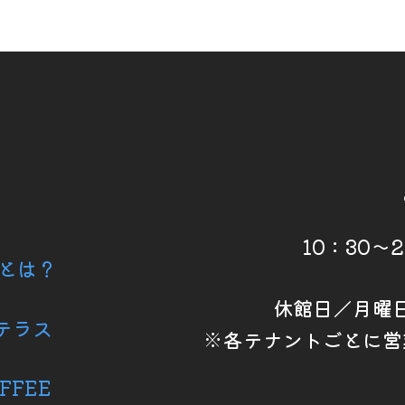
10：30～
6とは？
休館日／月曜
テラス
※各テナントごとに営
FFEE