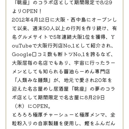
『眺座』のコラボ店として期間限定で8/29
よりOPEN！
2012年4月12日に大阪・西中島にオープンし
て以来、週末50人以上の行列を作り続け、有
名グルメサイトで5年連続大阪1位を獲得、Y
ouTubeで大阪行列店No.1として紹介され、
Google口コミ数も断トツNo.1を誇るなど、
大阪屈指の名店でもあり、宇宙に行ったラー
メンとしても知られる醤油らーめん専門店
『人類みな麺類』が、地元で愛され20年を
迎えた名古屋めし居酒屋『眺座』の夢のコラ
ボ店として期間限定で名古屋に8月29日
（木）にOPEN。
とろろろ極厚チャーシューと極厚メンマ、全
粒粉入りの自家製麺を使用し、鰹をふんだん